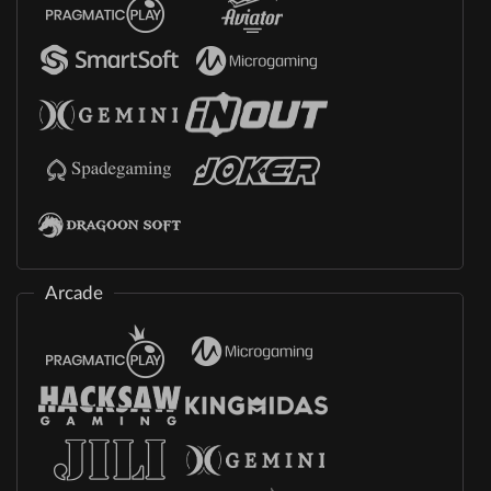
Arcade