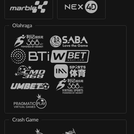
Olahraga
Crash Game