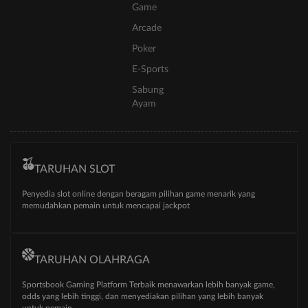
Game
Arcade
Poker
E-Sports
Sabung
Ayam
TARUHAN SLOT
Penyedia slot online dengan beragam pilihan game menarik yang
memudahkan pemain untuk mencapai jackpot
TARUHAN OLAHRAGA
Sportsbook Gaming Platform Terbaik menawarkan lebih banyak game,
odds yang lebih tinggi, dan menyediakan pilihan yang lebih banyak
untuk pemain.