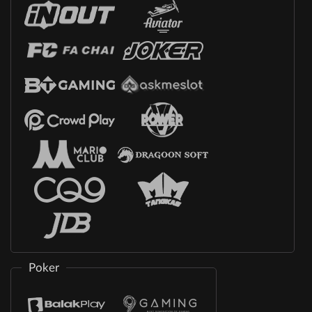
Poker