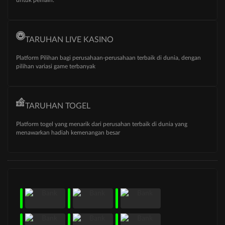
TARUHAN LIVE KASINO
Platform Pilihan bagi perusahaan-perusahaan terbaik di dunia, dengan
pilihan variasi game terbanyak
TARUHAN TOGEL
Platform togel yang menarik dari perusahan terbaik di dunia yang
menawarkan hadiah kemenangan besar