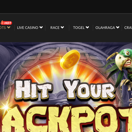
OTS
LIVE CASINO
RACE
TOGEL
OLAHRAGA
CRA