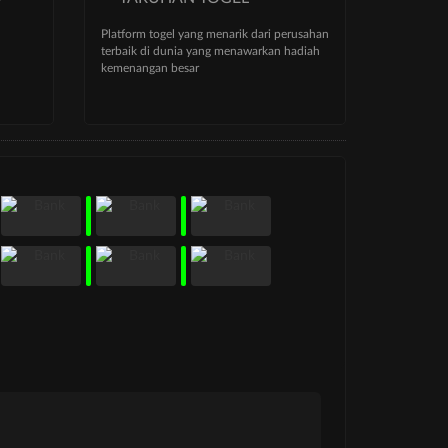
Platform togel yang menarik dari perusahan
terbaik di dunia yang menawarkan hadiah
kemenangan besar