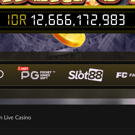
IDR
12,666,172,983
n Live Casino