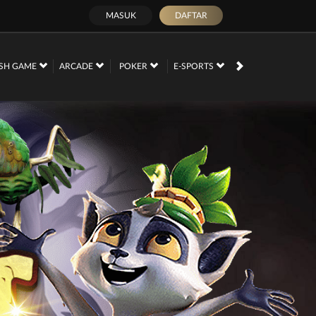
MASUK
DAFTAR
SH GAME
ARCADE
POKER
E-SPORTS
SABUNG AYAM