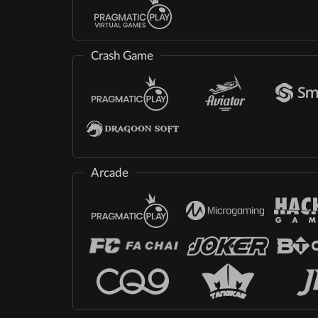
Crash Game
Arcade