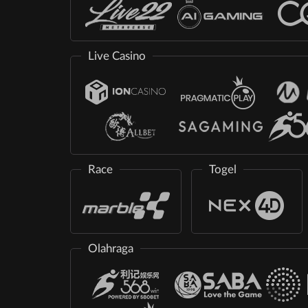
Live Casino
Race
Togel
Olahraga