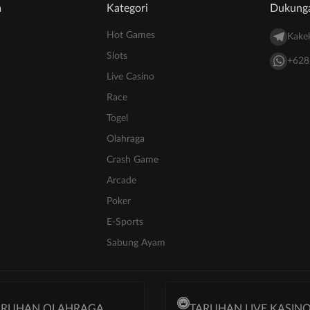
m
Kategori
Dukung
Hot Games
Kakek
Slots
+628
Live Casino
Race
Togel
Olahraga
Crash Game
Arcade
Poker
E-Sports
Sabung Ayam
ARUHAN OLAHRAGA
TARUHAN LIVE KASIN