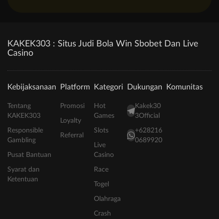
KAKEK303 : Situs Judi Bola Win Sbobet Dan Live
Casino
Kebijaksanaan
Platform
Kategori
Dukungan
Komunitas
Tentang
Promosi
Hot
Kakek30
KAKEK303
Games
3Official
Loyalty
Responsible
Slots
+628216
Referral
Gambling
0689920
Live
Pusat Bantuan
Casino
Syarat dan
Race
Ketentuan
Togel
Olahraga
Crash