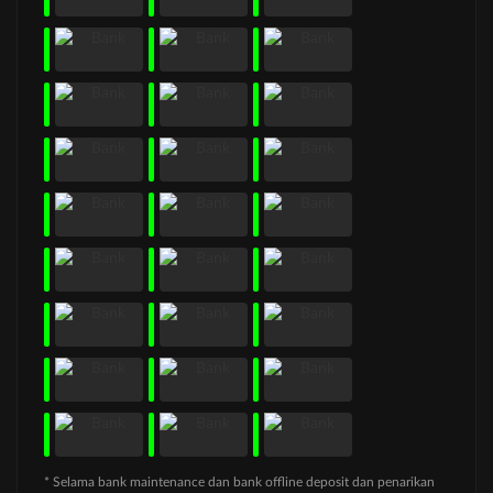
* Selama bank maintenance dan bank offline deposit dan penarikan