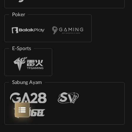
Poker
E-Sports
Sabung Ayam